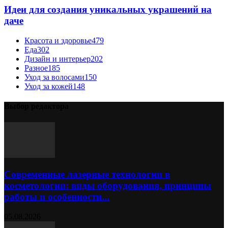
Идеи для создания уникальных украшений на
даче
Красота и здоровье
479
Еда
302
Дизайн и интерьер
202
Разное
185
Уход за волосами
150
Уход за кожей
148
Выбор редактора
Современные лазерные технологии в
косметологии: виды оборудования, принципы
работы и особенности...
05.08.2026