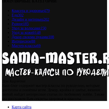
ПОПУЛЯРНЫЕ КАТЕГОРИИ
Красота и здоровье
479
Еда
302
Дизайн и интерьер
202
Разное
185
Уход за волосами
150
Уход за кожей
148
Декор своими руками
108
Интересное
88
Мастер-классы
69
Дон Корлеоне
Наш блог содержит мастер-классы по рукоделию, которые
доступны и понятны всем. Декор, кройка и шитье, вязание -
любой найдет интересные статьи по любимому хобби. Также
мы расскажем Вам секреты здоровья и красоты
Карта сайта