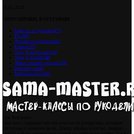
31.01.2022
ПОПУЛЯРНЫЕ КАТЕГОРИИ
Красота и здоровье
479
Еда
302
Дизайн и интерьер
202
Разное
185
Уход за волосами
150
Уход за кожей
148
Декор своими руками
108
Интересное
88
Мастер-классы
69
Дон Корлеоне
Наш блог содержит мастер-классы по рукоделию, которые
доступны и понятны всем. Декор, кройка и шитье, вязание -
любой найдет интересные статьи по любимому хобби. Также