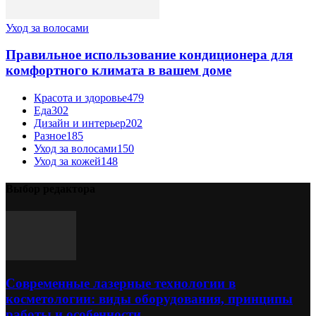
Уход за волосами
Правильное использование кондиционера для
комфортного климата в вашем доме
Красота и здоровье
479
Еда
302
Дизайн и интерьер
202
Разное
185
Уход за волосами
150
Уход за кожей
148
Выбор редактора
Современные лазерные технологии в
косметологии: виды оборудования, принципы
работы и особенности...