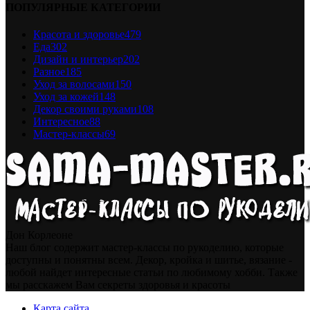
ПОПУЛЯРНЫЕ КАТЕГОРИИ
Красота и здоровье
479
Еда
302
Дизайн и интерьер
202
Разное
185
Уход за волосами
150
Уход за кожей
148
Декор своими руками
108
Интересное
88
Мастер-классы
69
Дон Корлеоне
Наш блог содержит мастер-классы по рукоделию, которые
доступны и понятны всем. Декор, кройка и шитье, вязание -
любой найдет интересные статьи по любимому хобби. Также
мы расскажем Вам секреты здоровья и красоты
Карта сайта