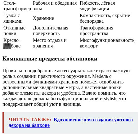
Стол-
Рабочая и обеденная
Гибкость, лёгкая
трансформер
зона
модификация
Тумба с
Компактность, скрытие
Хранение
ящиками
беспорядка
Откидные
Дополнительная
Трансформация
полки
поверхность
пространства
Кресло-
Место отдыха и
Многофункциональность,
▓▓бокс
хранения
комфорт
Компактные предметы обстановки
Правильно подобранные аксессуары также играют важную
роль в создании практичного окружения. Мебель с
встроенными функциями хранения поможет освободить
дополнительные квадратные метры, а настенные полки
добавят элементы декора и удобства. Важно помнить, что
каждая деталь должна быть функциональной и stylish, что
поддерживает общий уют в жилище.
ЧИТАТЬ ТАКЖЕ:
Вдохновение для создания уютного
декора на балконе