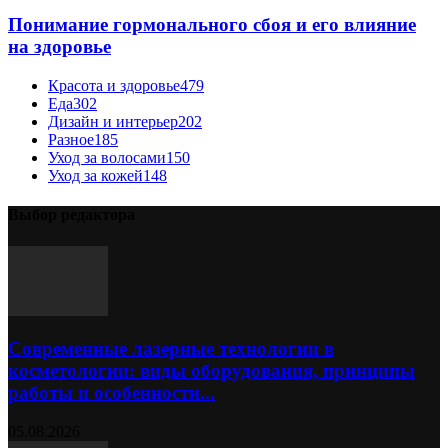
Понимание гормонального сбоя и его влияние
на здоровье
Красота и здоровье
479
Еда
302
Дизайн и интерьер
202
Разное
185
Уход за волосами
150
Уход за кожей
148
Выбор редактора
Современные лазерные технологии в
косметологии: виды оборудования, принципы
работы и особенности...
05.08.2026