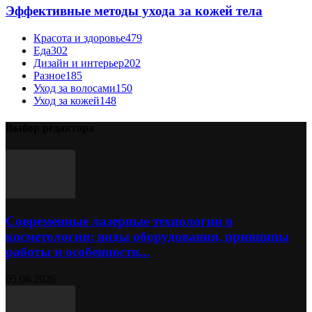
Эффективные методы ухода за кожей тела
Красота и здоровье
479
Еда
302
Дизайн и интерьер
202
Разное
185
Уход за волосами
150
Уход за кожей
148
Выбор редактора
Современные лазерные технологии в
косметологии: виды оборудования, принципы
работы и особенности...
05.08.2026