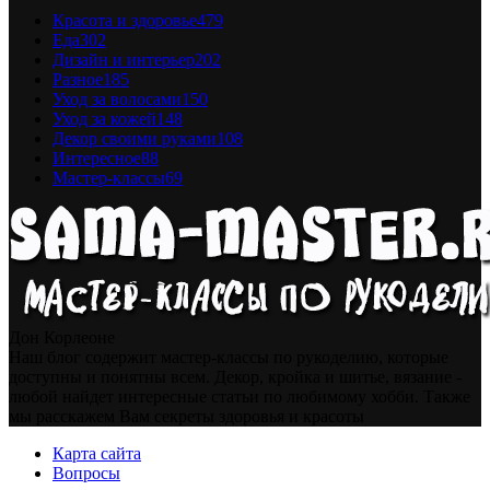
Красота и здоровье
479
Еда
302
Дизайн и интерьер
202
Разное
185
Уход за волосами
150
Уход за кожей
148
Декор своими руками
108
Интересное
88
Мастер-классы
69
Дон Корлеоне
Наш блог содержит мастер-классы по рукоделию, которые
доступны и понятны всем. Декор, кройка и шитье, вязание -
любой найдет интересные статьи по любимому хобби. Также
мы расскажем Вам секреты здоровья и красоты
Карта сайта
Вопросы