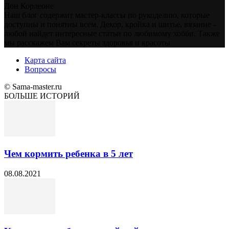
Дон Корлеоне
Наш блог содержит мастер-классы по рукоделию, которые
доступны и понятны всем. Декор, кройка и шитье, вязание -
любой найдет интересные статьи по любимому хобби. Также
мы расскажем Вам секреты здоровья и красоты
Карта сайта
Вопросы
© Sama-master.ru
БОЛЬШЕ ИСТОРИЙ
Чем кормить ребенка в 5 лет
08.08.2021