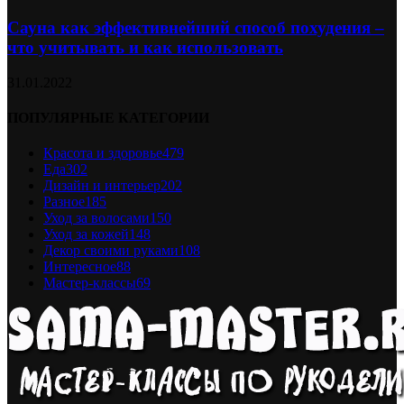
Сауна как эффективнейший способ похудения –
что учитывать и как использовать
31.01.2022
ПОПУЛЯРНЫЕ КАТЕГОРИИ
Красота и здоровье
479
Еда
302
Дизайн и интерьер
202
Разное
185
Уход за волосами
150
Уход за кожей
148
Декор своими руками
108
Интересное
88
Мастер-классы
69