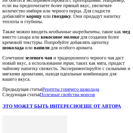
Не бойтесь экспериментировать с пропорциями. Например,
если вы предпочитаете более пряный вкус, увеличьте
количество имбиря или черного перца. Для сладости
добавляйте
корицу
или
гвоздику
. Они придадут напитку
теплоты и глубины.
Также можно вводить
необычные ингредиенты
, такие как
мед
вместо сахара или
кокосовое молоко
для создания более
кремовой текстуры. Попробуйте добавлять щепотку
шоколада
или
ванили
для особого аромата.
Сочетание
зеленого чая
и традиционного черного чая даст
новый вкус, а использование
трав
, таких как мята, придаст
чайному напитку свежесть. Экспериментируйте с сильными и
мягкими ароматами, находя идеальные комбинации для
вашего вкуса.
Предыдущая статья
Рецепты горячего шоколада
Следующая статья
Полезные свойства морсов
ЭТО МОЖЕТ БЫТЬ ИНТЕРЕСНО
ЕЩЕ ОТ АВТОРА