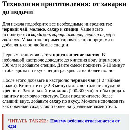
Технология приготовления: от заварки
до подачи
Для начала подоберите все необходимые ингредиенты:
черный чай
,
молоко
,
сахар
и
специи
. Чаще всего
используются
кардамон
,
корица
,
имбирь
,
черный перец
и
гвоздика
. Можно экспериментировать с пропорциями и
добавлять свои любимые специи.
Первым этапом является
приготовление настоя
. В
небольшой кастрюле доведите до кипения воду (примерно
300 мл) и добавьте специи. Дайте смеси покипеть 5-10 минут,
чтобы аромат и вкус специй раскрылся наиболее полно.
После этого добавьте в кастрюлю
черный чай
(1-2 чайные
ложки). Кипятите еще 2-3 минуты для достижения нужной
крепости. Затем налейте
молоко
(200-300 мл), чтобы придать
напитку кремовую текстуру. Если предпочитаете более
сладкий вкус, добавьте
сахар
по вкусу. Можете использовать
как обычный сахар, так и более натуральные заменители.
ЧИТАТЬ ТАКЖЕ:
Почему ребенок отказывается от
еды