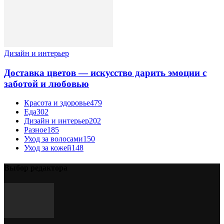
Дизайн и интерьер
Доставка цветов — искусство дарить эмоции с
заботой и любовью
Красота и здоровье
479
Еда
302
Дизайн и интерьер
202
Разное
185
Уход за волосами
150
Уход за кожей
148
Выбор редактора