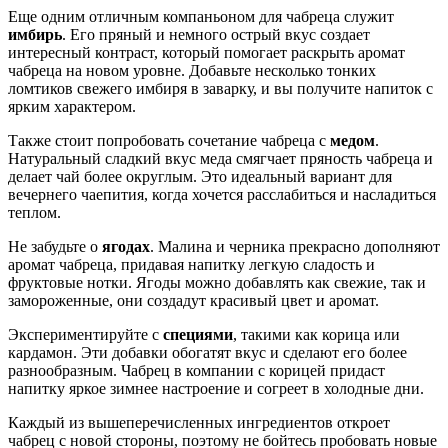
Еще одним отличным компаньоном для чабреца служит
имбирь
. Его пряный и немного острый вкус создает
интересный контраст, который помогает раскрыть аромат
чабреца на новом уровне. Добавьте несколько тонких
ломтиков свежего имбиря в заварку, и вы получите напиток с
ярким характером.
Также стоит попробовать сочетание чабреца с
медом
.
Натуральный сладкий вкус меда смягчает пряность чабреца и
делает чай более округлым. Это идеальный вариант для
вечернего чаепития, когда хочется расслабиться и насладиться
теплом.
Не забудьте о
ягодах
. Малина и черника прекрасно дополняют
аромат чабреца, придавая напитку легкую сладость и
фруктовые нотки. Ягоды можно добавлять как свежие, так и
замороженные, они создадут красивый цвет и аромат.
Экспериментируйте с
специями
, такими как корица или
кардамон. Эти добавки обогатят вкус и сделают его более
разнообразным. Чабрец в компании с корицей придаст
напитку яркое зимнее настроение и согреет в холодные дни.
Каждый из вышеперечисленных ингредиентов откроет
чабрец с новой стороны, поэтому не бойтесь пробовать новые