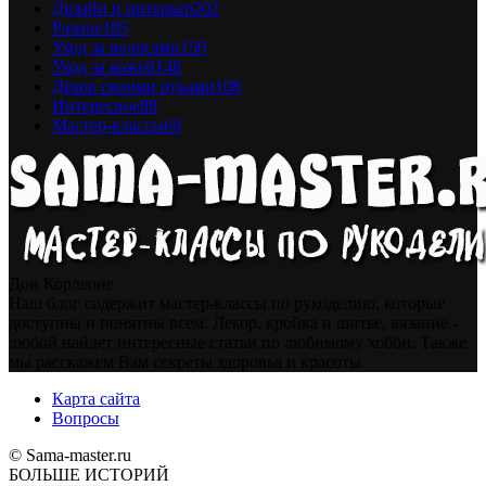
Дизайн и интерьер
202
Разное
185
Уход за волосами
150
Уход за кожей
148
Декор своими руками
108
Интересное
88
Мастер-классы
69
Дон Корлеоне
Наш блог содержит мастер-классы по рукоделию, которые
доступны и понятны всем. Декор, кройка и шитье, вязание -
любой найдет интересные статьи по любимому хобби. Также
мы расскажем Вам секреты здоровья и красоты
Карта сайта
Вопросы
© Sama-master.ru
БОЛЬШЕ ИСТОРИЙ