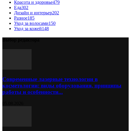
Красота и здоровье
479
Еда
302
Дизайн и интерьер
202
Разное
185
Уход за волосами
150
Уход за кожей
148
Выбор редактора
Современные лазерные технологии в
косметологии: виды оборудования, принципы
работы и особенности...
05.08.2026