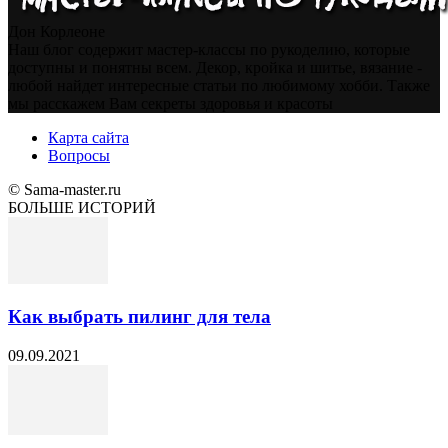
Дон Корлеоне
Наш блог содержит мастер-классы по рукоделию, которые
доступны и понятны всем. Декор, кройка и шитье, вязание -
любой найдет интересные статьи по любимому хобби. Также
мы расскажем Вам секреты здоровья и красоты
Карта сайта
Вопросы
© Sama-master.ru
БОЛЬШЕ ИСТОРИЙ
Как выбрать пилинг для тела
09.09.2021