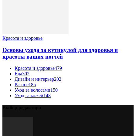
Красота и здоровье
Основы ухода за кутикулой для здоровья и
красоты ваших ногтей
Красота и здоровье
479
Еда
302
Дизайн и интерьер
202
Разное
185
Уход за волосами
150
Уход за кожей
148
Выбор редактора