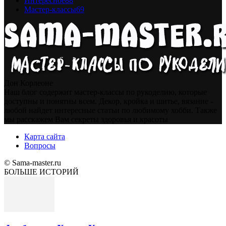
Интересное
88
Мастер-классы
69
Дон Корлеоне
Наш блог содержит мастер-классы по рукоделию, которые
доступны и понятны всем. Декор, кройка и шитье, вязание -
любой найдет интересные статьи по любимому хобби. Также
мы расскажем Вам секреты здоровья и красоты
Карта сайта
Вопросы
© Sama-master.ru
БОЛЬШЕ ИСТОРИЙ