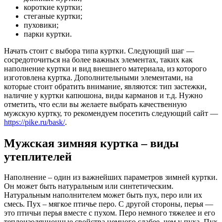
короткие куртки;
стеганые куртки;
пуховики;
парки куртки.
Начать стоит с выбора типа куртки. Следующий шаг —
сосредоточиться на более важных элементах, таких как
наполнение куртки и вид внешнего материала, из которого
изготовлена ​​куртка. Дополнительными элементами, на
которые стоит обратить внимание, являются: тип застежки,
наличие у куртки капюшона, виды карманов и т.д. Нужно
отметить, что если вы желаете выбрать качественную
мужскую куртку, то рекомендуем посетить следующий сайт —
https://pike.ru/bask/
.
Мужская зимняя куртка – виды
утеплителей
Наполнение – один из важнейших параметров зимней куртки.
Он может быть натуральным или синтетическим.
Натуральным наполнителем может быть пух, перо или их
смесь. Пух – мягкое птичье перо. С другой стороны, перья —
это птичьи перья вместе с пухом. Перо немного тяжелее и его
теплоизоляционные свойства немного слабее, чем у пуха. Пух