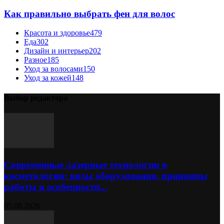
Как правильно выбрать фен для волос
Красота и здоровье
479
Еда
302
Дизайн и интерьер
202
Разное
185
Уход за волосами
150
Уход за кожей
148
Выбор редактора
Современные лазерные технологии в
косметологии: виды оборудования, принципы
работы и особенности...
05.08.2026