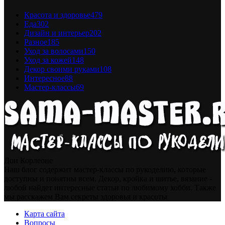
Красота и здоровье
479
Еда
302
Дизайн и интерьер
202
Разное
185
Уход за волосами
150
Уход за кожей
148
Декор своими руками
108
Интересное
88
Мастер-классы
69
Дон Корлеоне
Наш блог содержит мастер-классы по рукоделию, которые
доступны и понятны всем. Декор, кройка и шитье, вязание -
любой найдет интересные статьи по любимому хобби. Также
мы расскажем Вам секреты здоровья и красоты
Карта сайта
Вопросы