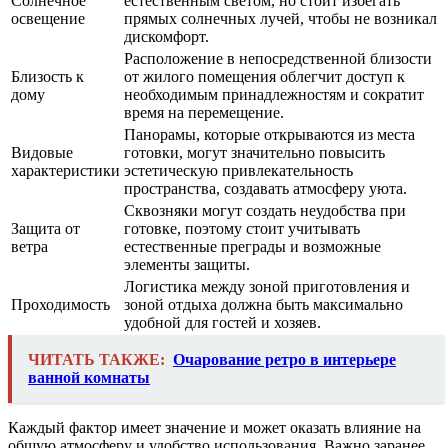
Солнечное
естественным светом, но стоит избегать
освещение
прямых солнечных лучей, чтобы не возникал
дискомфорт.
Расположение в непосредственной близости
Близость к
от жилого помещения облегчит доступ к
дому
необходимым принадлежностям и сократит
время на перемещение.
Панорамы, которые открываются из места
Видовые
готовки, могут значительно повысить
характеристики
эстетическую привлекательность
пространства, создавать атмосферу уюта.
Сквозняки могут создать неудобства при
Защита от
готовке, поэтому стоит учитывать
ветра
естественные преграды и возможные
элементы защиты.
Логистика между зоной приготовления и
Проходимость
зоной отдыха должна быть максимально
удобной для гостей и хозяев.
ЧИТАТЬ ТАКЖЕ:
Очарование ретро в интерьере
ванной комнаты
Каждый фактор имеет значение и может оказать влияние на
общую атмосферу и удобство использования. Важно заранее