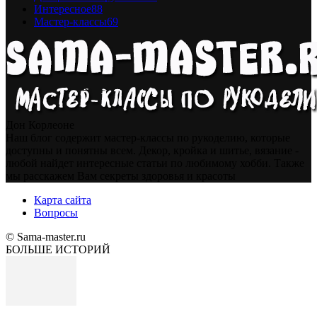
Интересное
88
Мастер-классы
69
Дон Корлеоне
Наш блог содержит мастер-классы по рукоделию, которые
доступны и понятны всем. Декор, кройка и шитье, вязание -
любой найдет интересные статьи по любимому хобби. Также
мы расскажем Вам секреты здоровья и красоты
Карта сайта
Вопросы
© Sama-master.ru
БОЛЬШЕ ИСТОРИЙ