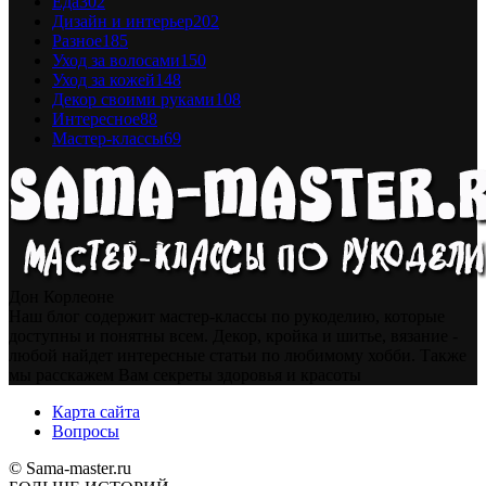
Еда
302
Дизайн и интерьер
202
Разное
185
Уход за волосами
150
Уход за кожей
148
Декор своими руками
108
Интересное
88
Мастер-классы
69
Дон Корлеоне
Наш блог содержит мастер-классы по рукоделию, которые
доступны и понятны всем. Декор, кройка и шитье, вязание -
любой найдет интересные статьи по любимому хобби. Также
мы расскажем Вам секреты здоровья и красоты
Карта сайта
Вопросы
© Sama-master.ru