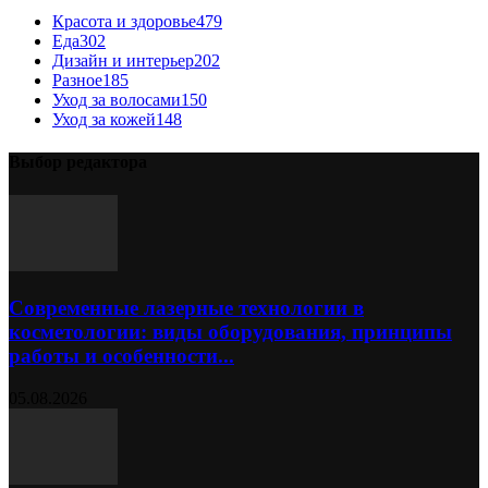
Красота и здоровье
479
Еда
302
Дизайн и интерьер
202
Разное
185
Уход за волосами
150
Уход за кожей
148
Выбор редактора
Современные лазерные технологии в
косметологии: виды оборудования, принципы
работы и особенности...
05.08.2026