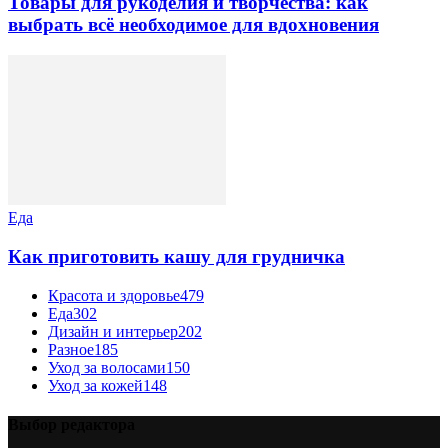
Товары для рукоделия и творчества: как
выбрать всё необходимое для вдохновения
Еда
Как приготовить кашу для грудничка
Красота и здоровье
479
Еда
302
Дизайн и интерьер
202
Разное
185
Уход за волосами
150
Уход за кожей
148
Выбор редактора