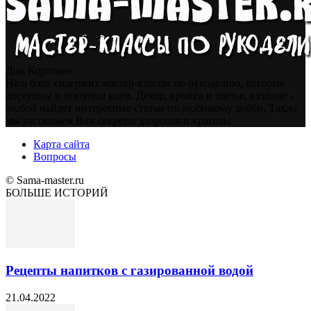
Дон Корлеоне
Наш блог содержит мастер-классы по рукоделию, которые
доступны и понятны всем. Декор, кройка и шитье, вязание -
любой найдет интересные статьи по любимому хобби. Также
мы расскажем Вам секреты здоровья и красоты
Карта сайта
Вопросы
© Sama-master.ru
БОЛЬШЕ ИСТОРИЙ
Рецепты напитков с газированной водой
21.04.2022