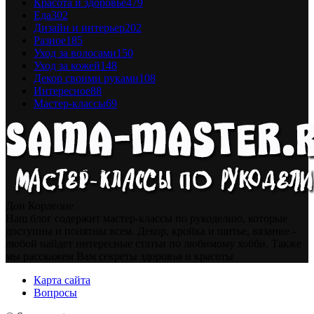
Красота и здоровье
479
Еда
302
Дизайн и интерьер
202
Разное
185
Уход за волосами
150
Уход за кожей
148
Декор своими руками
108
Интересное
88
Мастер-классы
69
Дон Корлеоне
Наш блог содержит мастер-классы по рукоделию, которые
доступны и понятны всем. Декор, кройка и шитье, вязание -
любой найдет интересные статьи по любимому хобби. Также
мы расскажем Вам секреты здоровья и красоты
Карта сайта
Вопросы