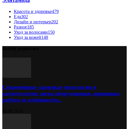
Элитамода
Красота и здоровье
479
Еда
302
Дизайн и интерьер
202
Разное
185
Уход за волосами
150
Уход за кожей
148
Выбор редактора
Современные лазерные технологии в
косметологии: виды оборудования, принципы
работы и особенности...
05.08.2026