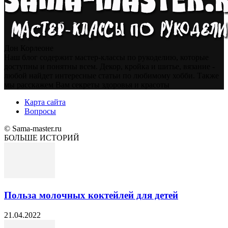
Дон Корлеоне
Наш блог содержит мастер-классы по рукоделию, которые
доступны и понятны всем. Декор, кройка и шитье, вязание -
любой найдет интересные статьи по любимому хобби. Также
мы расскажем Вам секреты здоровья и красоты
Карта сайта
Вопросы
© Sama-master.ru
БОЛЬШЕ ИСТОРИЙ
Польза молочных коктейлей для детей
21.04.2022