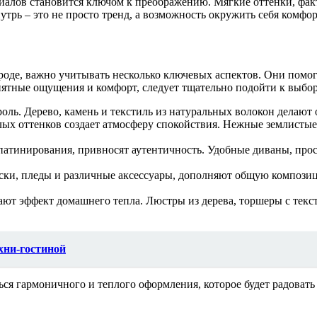
иалов становится ключом к преображению. Мягкие оттенки, фак
рь – это не просто тренд, а возможность окружить себя комфор
роде, важно учитывать несколько ключевых аспектов. Они помог
иятные ощущения и комфорт, следует тщательно подойти к выбо
ль. Дерево, камень и текстиль из натуральных волокон делают 
х оттенков создает атмосферу спокойствия. Нежные землистые 
патинирования, привносят аутентичность. Удобные диваны, прос
ески, пледы и различные аксессуары, дополняют общую компози
ают эффект домашнего тепла. Люстры из дерева, торшеры с тек
хни-гостиной
ся гармоничного и теплого оформления, которое будет радовать