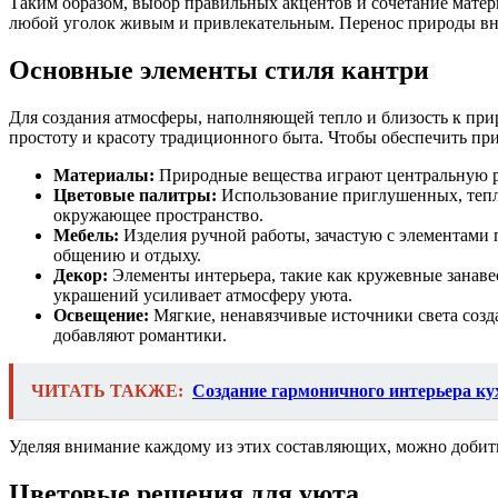
Таким образом, выбор правильных акцентов и сочетание матер
любой уголок живым и привлекательным. Перенос природы внут
Основные элементы стиля кантри
Для создания атмосферы, наполняющей тепло и близость к при
простоту и красоту традиционного быта. Чтобы обеспечить пр
Материалы:
Природные вещества играют центральную ро
Цветовые палитры:
Использование приглушенных, теплы
окружающее пространство.
Мебель:
Изделия ручной работы, зачастую с элементами 
общению и отдыху.
Декор:
Элементы интерьера, такие как кружевные занав
украшений усиливает атмосферу уюта.
Освещение:
Мягкие, ненавязчивые источники света созд
добавляют романтики.
ЧИТАТЬ ТАКЖЕ:
Создание гармоничного интерьера ку
Уделяя внимание каждому из этих составляющих, можно добить
Цветовые решения для уюта