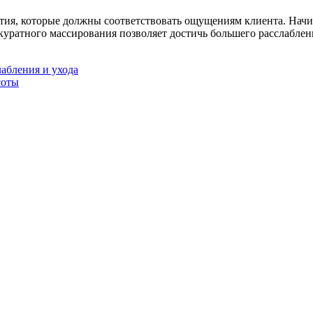
ия, которые должны соответствовать ощущениям клиента. Начин
ратного массирования позволяет достичь большего расслабления
лабления и ухода
соты