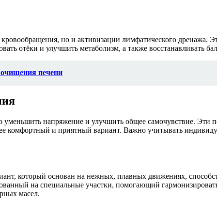
кровообращения, но и активизации лимфатического дренажа. Эт
ть отёки и улучшить метаболизм, а также восстанавливать бал
 очищения печени
ния
 уменьшить напряжение и улучшить общее самочувствие. Эти по
лее комфортный и приятный вариант. Важно учитывать индивиду
риант, который основан на нежных, плавных движениях, спосо
рованный на специальные участки, помогающий гармонизировать
рных масел.