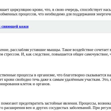
шает циркуляцию крови, что, в свою очередь, способствует на
 обменных процессов, что необходимо для поддержания энергичн
ля сияющей кожи
ение, расслабляя уставшие мышцы. Такое воздействие сочетает 
м стрессом. И, как следствие, повышается общее самочувствие,
ственные процессы в организме, что благотворно сказывается 
ет крови свободно течь даже к самым удалённым участкам. Это, 
нирования клеток и органов.
омогают предотвратить застойные явления. Процессы, возникаю
ного расширения вен и других сосудистых заболеваний. При регу