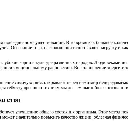
повседневном существовании. В то время как большое количеств
лучия. Осознание того, насколько они испытывают нагрузку и ка
т глубокие корни в культуре различных народов. Люди веками и
ю, но и эмоциональному равновесию. Восстановление энергетичес
учшение самочувствия, открывают перед нами мир непередаваем
 для себя эту древнюю технику, мы делаем шаг к более осознан
а стоп
ствует улучшению общего состояния организма. Этот метод пом
 может значительно повысить качество жизни, облегчая физиче