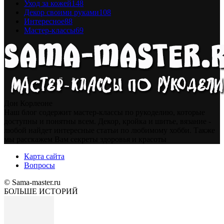
Уход за кожей
148
Декор своими руками
108
Интересное
88
Мастер-классы
69
Дон Корлеоне
Наш блог содержит мастер-классы по рукоделию, которые
доступны и понятны всем. Декор, кройка и шитье, вязание -
любой найдет интересные статьи по любимому хобби. Также
мы расскажем Вам секреты здоровья и красоты
Карта сайта
Вопросы
© Sama-master.ru
БОЛЬШЕ ИСТОРИЙ