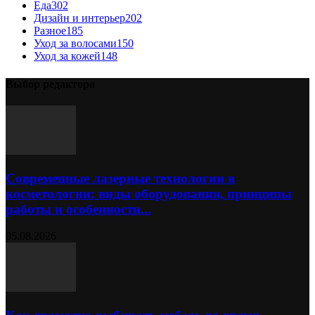
Еда
302
Дизайн и интерьер
202
Разное
185
Уход за волосами
150
Уход за кожей
148
Выбор редактора
Современные лазерные технологии в
косметологии: виды оборудования, принципы
работы и особенности...
05.08.2026