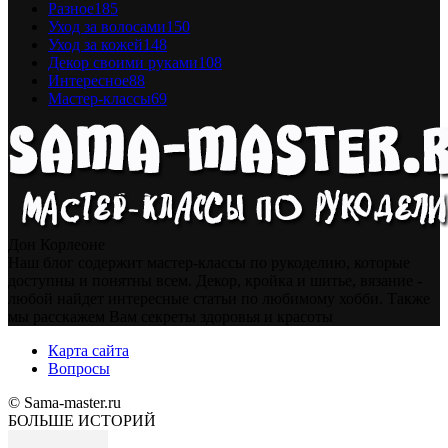
Разное
185
Уход за волосами
150
Уход за кожей
148
Декор своими руками
108
Интересное
88
Мастер-классы
69
Дон Корлеоне
Наш блог содержит мастер-классы по рукоделию, которые
доступны и понятны всем. Декор, кройка и шитье, вязание -
любой найдет интересные статьи по любимому хобби. Также
мы расскажем Вам секреты здоровья и красоты
Карта сайта
Вопросы
© Sama-master.ru
БОЛЬШЕ ИСТОРИЙ