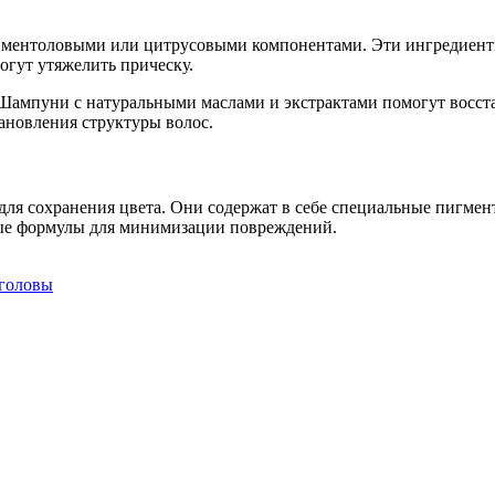
 ментоловыми или цитрусовыми компонентами. Эти ингредиенты
гут утяжелить прическу.
Шампуни с натуральными маслами и экстрактами помогут восста
ановления структуры волос.
ля сохранения цвета. Они содержат в себе специальные пигме
ные формулы для минимизации повреждений.
головы