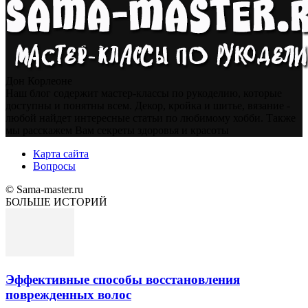
Дон Корлеоне
Наш блог содержит мастер-классы по рукоделию, которые
доступны и понятны всем. Декор, кройка и шитье, вязание -
любой найдет интересные статьи по любимому хобби. Также
мы расскажем Вам секреты здоровья и красоты
Карта сайта
Вопросы
© Sama-master.ru
БОЛЬШЕ ИСТОРИЙ
Эффективные способы восстановления
поврежденных волос