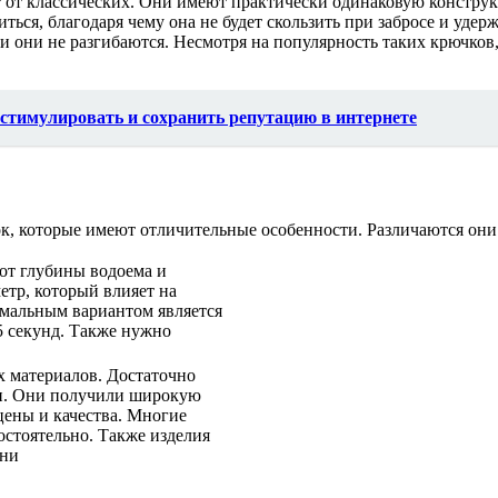
от классических. Они имеют практически одинаковую конструкц
ться, благодаря чему она не будет скользить при забросе и уде
 они не разгибаются. Несмотря на популярность таких крючков,
 стимулировать и сохранить репутацию в интернете
ок, которые имеют отличительные особенности. Различаются он
от глубины водоема и
етр, который влияет на
имальным вариантом является
-5 секунд. Также нужно
х материалов. Достаточно
и. Они получили широкую
цены и качества. Многие
остоятельно. Также изделия
уни