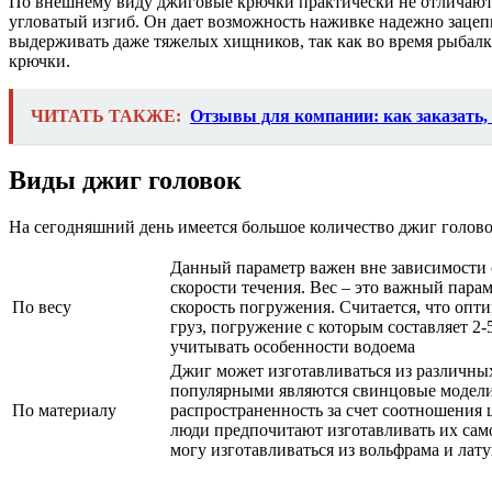
По внешнему виду джиговые крючки практически не отличают 
угловатый изгиб. Он дает возможность наживке надежно зацепи
выдерживать даже тяжелых хищников, так как во время рыбалки
крючки.
ЧИТАТЬ ТАКЖЕ:
Отзывы для компании: как заказать,
Виды джиг головок
На сегодняшний день имеется большое количество джиг голов
Данный параметр важен вне зависимости 
скорости течения. Вес – это важный парам
По весу
скорость погружения. Считается, что опт
груз, погружение с которым составляет 2
учитывать особенности водоема
Джиг может изготавливаться из различны
популярными являются свинцовые модел
По материалу
распространенность за счет соотношения 
люди предпочитают изготавливать их сам
могу изготавливаться из вольфрама и лат