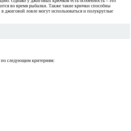
ию. Однако у джиговых крючков есть особенность – это
ржится во время рыбалки. Также такие крючки способны
 в джиговой ловле могут использоваться и полукруглые
и по следующим критериям: