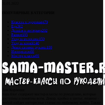
31.01.2022
ПОПУЛЯРНЫЕ КАТЕГОРИИ
Красота и здоровье
479
Еда
302
Дизайн и интерьер
202
Разное
185
Уход за волосами
150
Уход за кожей
148
Декор своими руками
108
Интересное
88
Мастер-классы
69
Дон Корлеоне
Наш блог содержит мастер-классы по рукоделию, которые
доступны и понятны всем. Декор, кройка и шитье, вязание -
любой найдет интересные статьи по любимому хобби. Также