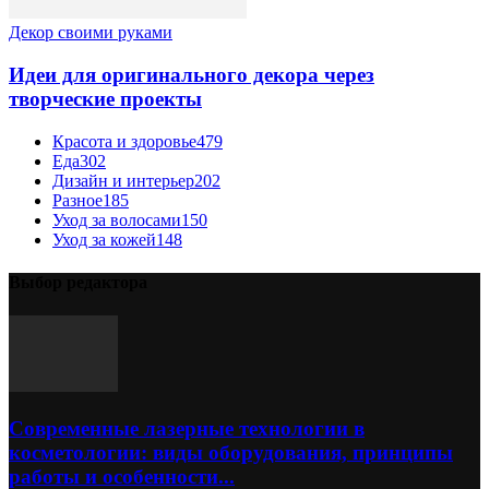
Декор своими руками
Идеи для оригинального декора через
творческие проекты
Красота и здоровье
479
Еда
302
Дизайн и интерьер
202
Разное
185
Уход за волосами
150
Уход за кожей
148
Выбор редактора
Современные лазерные технологии в
косметологии: виды оборудования, принципы
работы и особенности...