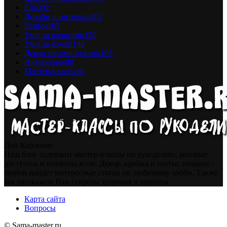
Еда
302
Дизайн и интерьер
202
Разное
185
Уход за волосами
150
Уход за кожей
148
Декор своими руками
108
Интересное
88
Мастер-классы
69
Дон Корлеоне
Наш блог содержит мастер-классы по рукоделию, которые
доступны и понятны всем. Декор, кройка и шитье, вязание -
любой найдет интересные статьи по любимому хобби. Также
мы расскажем Вам секреты здоровья и красоты
Карта сайта
Вопросы
© Sama-master.ru