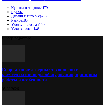
Красота и здоровье
479
Еда
302
Дизайн и интерьер
202
Разное
185
Уход за волосами
150
Уход за кожей
148
Выбор редактора
Современные лазерные технологии в
косметологии: виды оборудования, принципы
работы и особенности...
05.08.2026