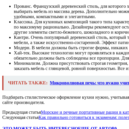
Прованс. Французский деревенский стиль, для которого 
выбирать мебель из массива дерева. Дополнительно мож
удобными, компактными и элегантными.
Классика. Для кухонных композиций такого типа характе
по максимуму рационально. Дизайнеры рекомендуют остан
другие элементы светло-бежевого, шоколадного и коричн
Кантри. Очень популярный деревенский стиль, который т
мебели, а также искусственно-состаренной. Эффект пати
Модерн. В мебели должны быть строгие формы, никаких 
Хай-тек. Высокие технологии могут проявляться в каждо
обязательно должны быть соблюдены все пропорции. Для
Минимализм. Должна присутствовать строгая геометрия,
заказать мебель с глянцевой, ровной поверхностью. Вс
ЧИТАТЬ ТАКЖЕ:
Микроволновая печь: что нужно учит
Подбирать стилистическое оформление кухни нужно, учитывая 
сайте производителя.
Предыдущая статья
Морские и речные портативные рации в кат
Следующая статья
Как правильно готовиться к экзаменам: поле
ЭТО МОЖЕТ БЫТЬ ИНТЕРЕСНО
ЕЩЕ ОТ АВТОРА