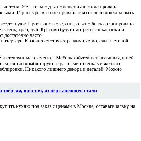
лые тона. Желательно для помещения в стиле прованс
авками. Гарнитуры в стиле прованс обязательно должны быть
 отсутствуют. Пространство кухни должно быть спланировано
 ясень, граб, дуб. Красиво будут смотреться шкафчики и
т достаточно часто.
 интерьере. Красиво смотрятся различные модели плетеной
 и стеклянные элементы. Мебель хай-тек ненавязчивая, в ней
сным, синий комбинируют с разными оттенками желтого.
еблировки. Никакого лишнего декора и деталей. Можно
 энергии, простая, из нержавеющей стали
пить кухню под заказ с ценами в Москве, оставьте заявку на