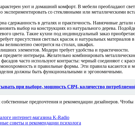
характерен уют и домашний комфорт. В мебели преобладают свет
но экспериментировать со стеклянными или металлическими вст
рна сдержанность в деталях и практичность. Навязчивые детали
овить выбор на конструкциях из натурального дерева. Подойдет
евого цвета. Такие кухни под индивидуальный заказ приобретаю
ребует присутствия светлых красок и натуральных материалов в
ны великолепно смотрится на столах, шкафах.
лишних элементов. Модерн требует удобства и практичности.
м предмете интерьера. Желательно комбинировать металлические
 фасадов часто используют контрасты: черный соединяют с кра
 монохромность и правильные формы. Эти правила касаются и м
е изделия должны быть функциональными и эргономичными.
ывать при выборе, мощность СВЧ, количество потребляемой
собственные предпочтения и рекомендации дизайнеров. Чтобы ку
алоге интернет-магазина K-Radio
зные советы и рекомендации психолога