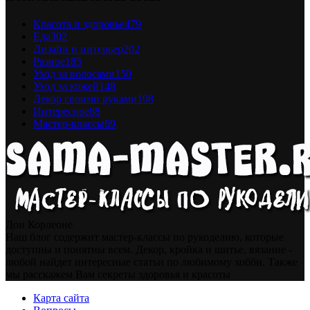
Красота и здоровье
479
Еда
302
Дизайн и интерьер
202
Разное
185
Уход за волосами
150
Уход за кожей
148
Декор своими руками
108
Интересное
88
Мастер-классы
69
Дон Корлеоне
Наш блог содержит мастер-классы по рукоделию, которые
доступны и понятны всем. Декор, кройка и шитье, вязание -
любой найдет интересные статьи по любимому хобби. Также
мы расскажем Вам секреты здоровья и красоты
Карта сайта