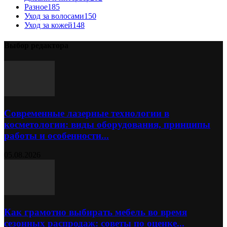
Разное
185
Уход за волосами
150
Уход за кожей
148
Выбор редактора
Современные лазерные технологии в
косметологии: виды оборудования, принципы
работы и особенности...
05.08.2026
Как грамотно выбирать мебель во время
сезонных распродаж: советы по оценке...