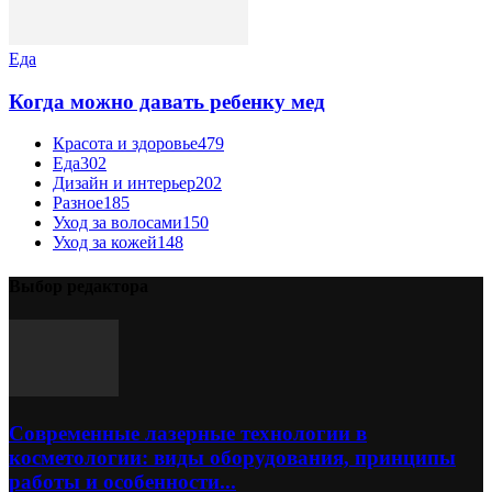
Еда
Когда можно давать ребенку мед
Красота и здоровье
479
Еда
302
Дизайн и интерьер
202
Разное
185
Уход за волосами
150
Уход за кожей
148
Выбор редактора
Современные лазерные технологии в
косметологии: виды оборудования, принципы
работы и особенности...