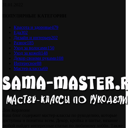
31.01.2022
ПОПУЛЯРНЫЕ КАТЕГОРИИ
Красота и здоровье
479
Еда
302
Дизайн и интерьер
202
Разное
185
Уход за волосами
150
Уход за кожей
148
Декор своими руками
108
Интересное
88
Мастер-классы
69
Дон Корлеоне
Наш блог содержит мастер-классы по рукоделию, которые
доступны и понятны всем. Декор, кройка и шитье, вязание -
любой найдет интересные статьи по любимому хобби. Также