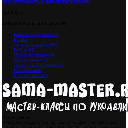
что учитывать и как использовать
31.01.2022
ПОПУЛЯРНЫЕ КАТЕГОРИИ
Красота и здоровье
479
Еда
302
Дизайн и интерьер
202
Разное
185
Уход за волосами
150
Уход за кожей
148
Декор своими руками
108
Интересное
88
Мастер-классы
69
Дон Корлеоне
Наш блог содержит мастер-классы по рукоделию, которые
доступны и понятны всем. Декор, кройка и шитье, вязание -