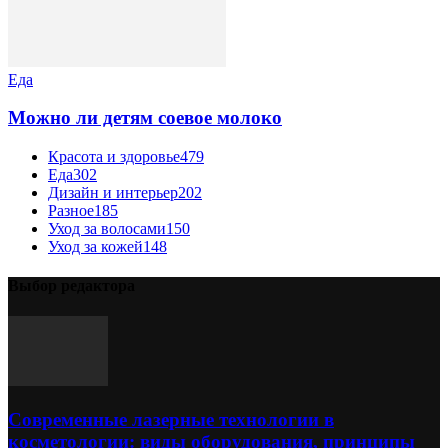
Еда
Можно ли детям соевое молоко
Красота и здоровье
479
Еда
302
Дизайн и интерьер
202
Разное
185
Уход за волосами
150
Уход за кожей
148
Выбор редактора
Современные лазерные технологии в
косметологии: виды оборудования, принципы