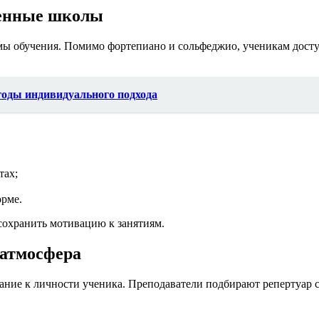
менные школы
мы обучения. Помимо фортепиано и сольфеджио, ученикам дост
годы индивидуального подхода
тах;
орме.
 сохранить мотивацию к занятиям.
 атмосфера
ние к личности ученика. Преподаватели подбирают репертуар с